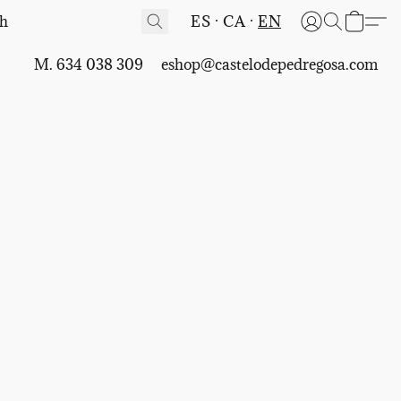
ES
CA
EN
M. 634 038 309
eshop@castelodepedregosa.com