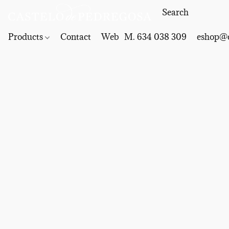
Products
Contact
Web
M. 634 038 309
eshop@c