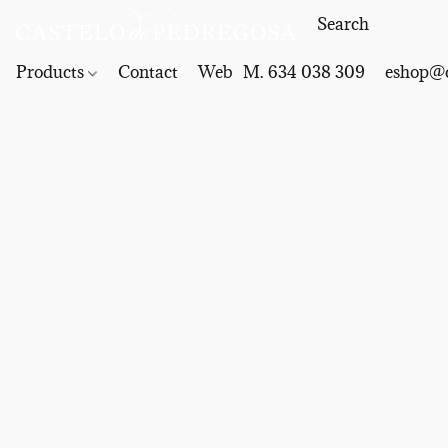
Products
Contact
Web
M. 634 038 309
eshop@c