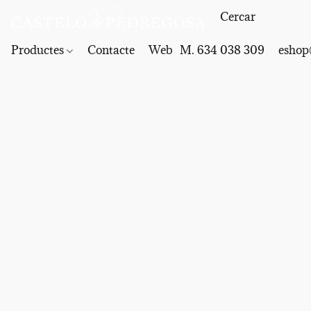
Productes
Contacte
Web
M. 634 038 309
eshop